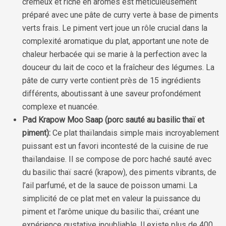
crémeux et riche en arômes est méticuleusement
préparé avec une pâte de curry verte à base de piments
verts frais. Le piment vert joue un rôle crucial dans la
complexité aromatique du plat, apportant une note de
chaleur herbacée qui se marie à la perfection avec la
douceur du lait de coco et la fraîcheur des légumes. La
pâte de curry verte contient près de 15 ingrédients
différents, aboutissant à une saveur profondément
complexe et nuancée.
Pad Krapow Moo Saap (porc sauté au basilic thaï et
piment):
Ce plat thaïlandais simple mais incroyablement
puissant est un favori incontesté de la cuisine de rue
thaïlandaise. Il se compose de porc haché sauté avec
du basilic thaï sacré (krapow), des piments vibrants, de
l’ail parfumé, et de la sauce de poisson umami. La
simplicité de ce plat met en valeur la puissance du
piment et l’arôme unique du basilic thaï, créant une
expérience gustative inoubliable. Il existe plus de 400